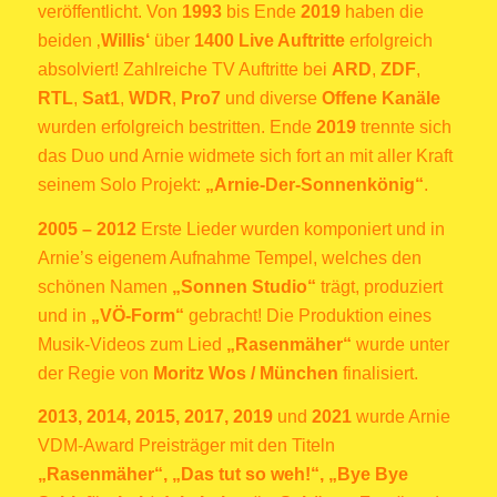
veröffentlicht. Von
1993
bis Ende
2019
haben die
beiden ‚
Willis‘
über
1400
Live Auftritte
erfolgreich
absolviert! Zahlreiche TV Auftritte bei
ARD
,
ZDF
,
RTL
,
Sat1
,
WDR
,
Pro7
und diverse
Offene Kanäle
wurden erfolgreich bestritten. Ende
2019
trennte sich
das Duo und Arnie widmete sich fort an mit aller Kraft
seinem Solo Projekt:
„Arnie-Der-Sonnenkönig“
.
2005 – 2012
Erste Lieder wurden komponiert und in
Arnie’s eigenem Aufnahme Tempel, welches den
schönen Namen
„
Sonnen Studio“
trägt, produziert
und in
„VÖ-Form“
gebracht! Die Produktion eines
Musik-Videos zum Lied
„Rasenmäher“
wurde unter
der Regie von
Moritz Wos / München
finalisiert.
2013, 2014, 2015, 2017, 2019
und
2021
wurde Arnie
VDM-Award Preisträger mit den Titeln
„Rasenmäher“,
„Das tut so weh!“,
„Bye Bye