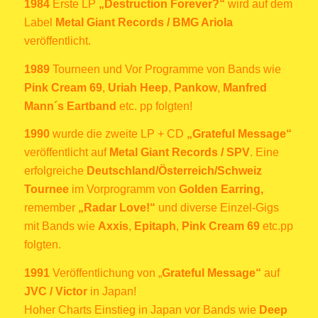
1984
Erste LP
„
Destruction Forever?“
wird auf dem
Label
Metal Giant Records / BMG Ariola
veröffentlicht.
1989
Tourneen und Vor Programme von Bands wie
Pink Cream 69
,
Uriah Heep
,
Pankow
,
Manfred
Mann´s Eartband
etc. pp folgten!
1990
wurde die zweite LP + CD
„
Grateful Message“
veröffentlicht auf
Metal Giant Records / SPV
. Eine
erfolgreiche
Deutschland/Österreich/Schweiz
Tournee
im Vorprogramm von
Golden Earring,
remember
„Radar Love!“
und diverse Einzel-Gigs
mit Bands wie
Axxis
,
Epitaph
,
Pink Cream 69
etc.pp
folgten.
1991
Veröffentlichung von „
Grateful Message“
auf
JVC / Victor
in Japan!
Hoher Charts Einstieg in Japan vor Bands wie
Deep