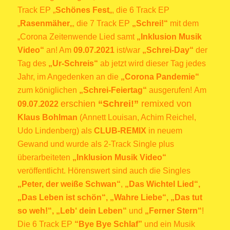
Track EP „
Schönes Fest
„, die 6 Track EP
„
Rasenmäher
„, die 7 Track EP
„Schrei!“
mit dem
„Corona Zeitenwende Lied samt
„Inklusion Musik
Video“
an! Am
09.07.2021
ist/war
„Schrei-Day“
der
Tag des
„Ur-Schreis“
ab jetzt wird dieser Tag jedes
Jahr, im Angedenken an die
„Corona Pandemie“
zum königlichen
„Schrei-Feiertag“
ausgerufen!
Am
erschien
“Schrei!”
remixed von
09.07.2022
Klaus Bohlman
(Annett Louisan, Achim Reichel,
Udo Lindenberg) als
CLUB-REMIX
in neuem
Gewand und wurde als 2-Track Single plus
überarbeiteten
„Inklusion Musik Video“
veröffentlicht. Hörenswert sind auch die Singles
„Peter, der weiße Schwan“
,
„Das Wichtel Lied“,
„Das Leben ist schön“, „Wahre Liebe“, „Das tut
so weh!“, „Leb‘ dein Leben“
und
„Ferner Stern“
!
Die 6 Track EP
“Bye Bye Schlaf”
und ein Musik