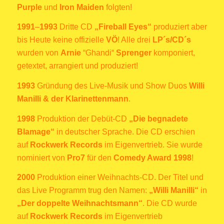
Purple
und
Iron Maiden
folgten!
1991
–
1993
Dritte CD
„Fireball Eyes“
produziert aber
bis Heute keine offizielle
VÖ
! Alle drei
LP´s/CD´s
wurden von
Arnie
“Ghandi“
Sprenger
komponiert,
getextet, arrangiert und produziert!
1993
Gründung des Live-Musik und Show Duos
Willi
Manilli & der Klarinettenmann
.
1998
Produktion der Debüt-CD
„Die begnadete
Blamage“
in deutscher Sprache. Die CD erschien
auf
Rockwerk Records
im Eigenvertrieb. Sie wurde
nominiert von
Pro7
für den
Comedy Award 1998
!
2000
Produktion einer Weihnachts-CD. Der Titel und
das Live Programm trug den Namen:
„Willi Manilli“
in
„Der doppelte Weihnachtsmann“
. Die CD wurde
auf
Rockwerk Records
im Eigenvertrieb