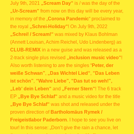
July 9th, 2021
„Scream Day“
is / was the day of the
„Ur-Scream“
from now on this day will be every year,
in memory of the „
Corona Pandemic
“ proclaimed to
the royal
„Schrei-Holiday“
!
On July 9th, 2022
„Schrei! / Scream!“
was mixed by Klaus Bohlman
(Annett Louisan, Achim Reichel, Udo Lindenberg) as
CLUB-REMIX
in a new guise and was released as a
2-track single plus revised
„inclusion music video“
!
Also worth listening to are the singles “
Peter, der
weiße Schwan”
,
„Das Wichtel Lied“
,
“Das Leben
ist schön”
,
“Wahre Liebe”,
“Das tut so weh!”,
„Leb‘ dein Leben“
and
„Ferner Stern“
!
The 6 track
EP
„Bye Bye Schlaf“
and a music video for the title
„Bye Bye Schlaf“
was shot and released under the
proven direction of
Bartholomäus Rymek /
Freigeistlabor Paderborn
.
I hope to see you live on
tour! In this sense: „Don’t give the rain a chance, let