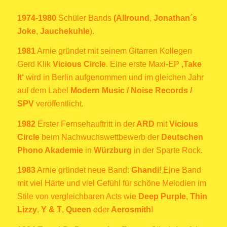
1974-1980
Schüler Bands
(Allround
,
Jonathan´s
Joke
,
Jauchekuhle
).
1981
Arnie gründet mit seinem Gitarren Kollegen
Gerd Klik
Vicious Circle
. Eine erste Maxi-EP
‚
Take
It‘
wird in Berlin aufgenommen und im gleichen Jahr
auf dem Label
Modern Music / Noise Records /
SPV
veröffentlicht.
1982
Erster Fernsehauftritt in der
ARD
mit
Vicious
Circle
beim Nachwuchswettbewerb der
Deutschen
Phono Akademie
in
Würzburg
in der Sparte Rock.
1983
Arnie gründet neue Band:
Ghandi
! Eine Band
mit viel Härte und viel Gefühl für schöne Melodien im
Stile von vergleichbaren Acts wie
Deep Purple
,
Thin
Lizzy
,
Y & T
,
Queen
oder
Aerosmith
!