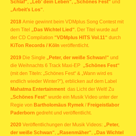
Schlaf“, „Leb‘ dein Leben“, „Schönes Fest“
und
„Arbeit’s Los“
.
2018
Arnie gewinnt beim VDMplus Song Contest mit
dem Titel
„Das Wichtel Lied“
. Der Titel wurde auf
der CD Compilation
“VDMplus HITS Vol.11“
durch
KiTon Records / Köln
veröffentlicht.
2019
Die Single
„Peter, der weiße Schwan!“
und
die Weihnachts 6 Track Maxi-EP
„Schönes Fest“
(mit den Titeln: „Schönes Fest“ & „Wann wird es
endlich wieder Winter?“), erblicken auf dem Label
Mahatma Entertainment
das Licht der Welt! Zu
„Schönes Fest“
wurde ein Musik Video unter der
Regie von
Bartholomäus Rymek
/
Freigeistlabor
Paderborn
gedreht und veröffentlicht.
2020
Veröffentlichungen der Musik Videos:
„Peter,
der weiße Schwan“
,
„Rasenmäher“
,
„Das Wichtel