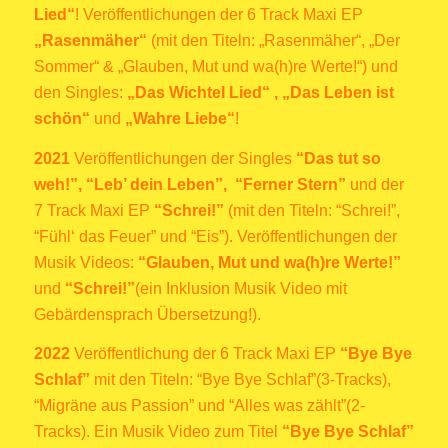
Lied“
! Veröffentlichungen der 6 Track Maxi EP
„Rasenmäher“
(mit den Titeln: „Rasenmäher“, „Der
Sommer“ & „Glauben, Mut und wa(h)re Werte!“) und
den Singles:
„Das Wichtel Lied“ ,
„Das Leben ist
schön“
und
„Wahre Liebe“
!
2021
Veröffentlichungen der Singles
“Das tut so
weh!”,
“Leb’ dein Leben”, “Ferner Stern”
und der
7 Track Maxi EP
“Schrei!”
(mit den Titeln: “Schrei!”,
“Fühl‘ das Feuer” und “Eis”). Veröffentlichungen der
Musik Videos:
“Glauben, Mut und wa(h)re Werte!”
und
“Schrei!”
(ein Inklusion Musik Video mit
Gebärdensprach Übersetzung!)
.
2022
Veröffentlichung der 6 Track Maxi EP
“Bye Bye
Schlaf”
mit den Titeln: “Bye Bye Schlaf”(3-Tracks),
“Migräne aus Passion” und “Alles was zählt”(2-
Tracks). Ein Musik Video zum Titel
“Bye Bye Schlaf”