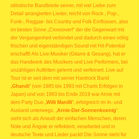
stilistische Bandbreite seiner, mit viel Liebe zum
Detail arrangierten Lieder, reicht von Rock-, Pop-,
Funk-, Reggae- bis Country und Folk Einflüssen, also
im besten Sinne „Crossover!“ der die Gegenwart mit
der Vergangenheit verbindet und dadurch einen völlig
frischen und eigenständigen Sound mit Hit-Potential
erschafft! Als Live-Musiker (Gitarre & Gesang), hat er
das Handwerk des Musikers und Live Performers, bei
unzähligen Auftritten gelernt und verfeinert. Live auf
Tour ist er seit dem mit seiner Hardrock Band
„
Ghandi
“ (von 1985 bis 1993 mit Charts Erfolgen in
Japan) und von 1993 bis Ende 2019 war Arnie mit
dem Party Duo „
Willi Manilli
“, erfolgreich im In- und
Ausland unterwegs. „
Arnie-Der-Sonnenkoenig
“
sieht sich als Anwalt der einfachen Menschen, deren
Nöte und Ängste er reflektiert, verarbeitet und in
deutsche Texte und Lieder packt! Die Sonne steht für