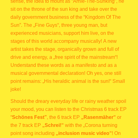
sense, the idea to mount as
“Arnie-The-Sunking”
, he
sit on the throne of the sun king and take over the
daily government business of the “Kingdom Of The
Sun”. The „Fine Guys“, three young man, but
experienced musicians, support him live, on the
stages of this world accompany musically!
A new
artist takes the stage, organically grown and full of
drive and energy, a „free spirit of the mainstream“!
Understand these words as a manifesto and as a
musical governmental declaration! Oh yes, one still
point remains: „His heraldic animal is the sun!“ Small
joke!
Should the dreary everyday life or rainy weather spoil
your mood, you can listen to the Christmas 6 track EP
“
Schönes Fest”
, the 6 track EP
„Rasenmäher“
or
the 7 track EP
„Schrei!“
with the „Corona turning
point song including
„inclusion music video“
! On