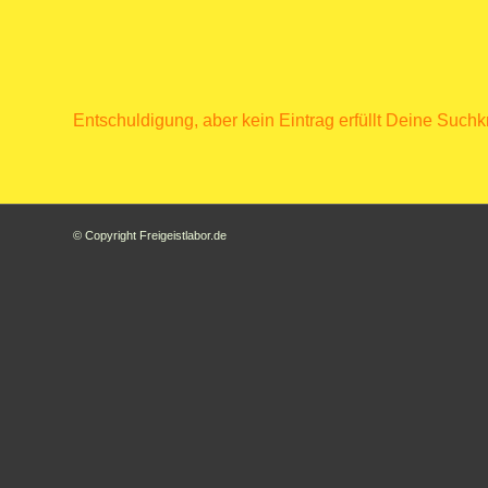
Entschuldigung, aber kein Eintrag erfüllt Deine Suchkr
© Copyright Freigeistlabor.de