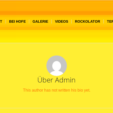
T
BEI HOFE
GALERIE
VIDEOS
ROCKOLATOR
TE
Über
Admin
This author has not written his bio yet.